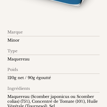
Information
Marque
produit
Minor
Type
Maquereau
Poids
120g net / 90g égoutté
Ingrédients
Maquereau (Scomber japonicus ou Scomber
colias) (75%), Concentré de Tomate (10%), Huile
Végétale (Tournesol), Sel