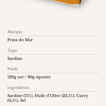
Information
Marque
produit
Prata do Mar
Type
Sardine
Poids
120g net / 90g égoutté
Ingrédients
Sardine (75%), Huile d’Olive (23,5%), Curry
(0,5%), Sel