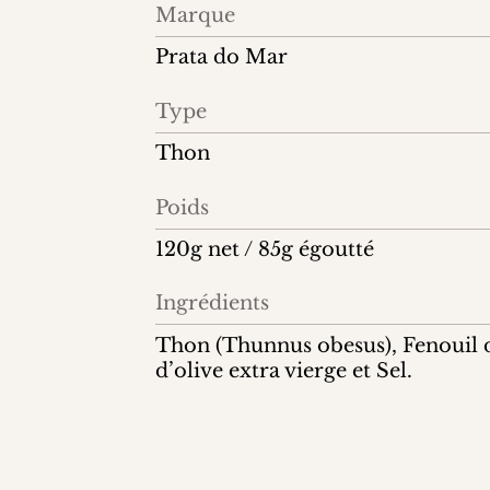
Information
Marque
produit
Prata do Mar
Type
Thon
Poids
120g net / 85g égoutté
Ingrédients
Thon (Thunnus obesus), Fenouil 
d’olive extra vierge et Sel.