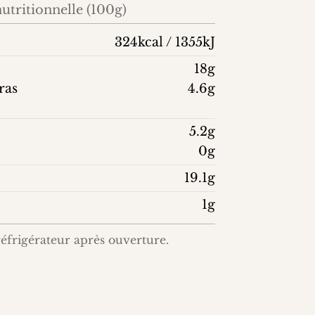
utritionnelle (100g)
324kcal / 1355kJ
18g
ras
4.6g
5.2g
0g
19.1g
1g
éfrigérateur après ouverture.