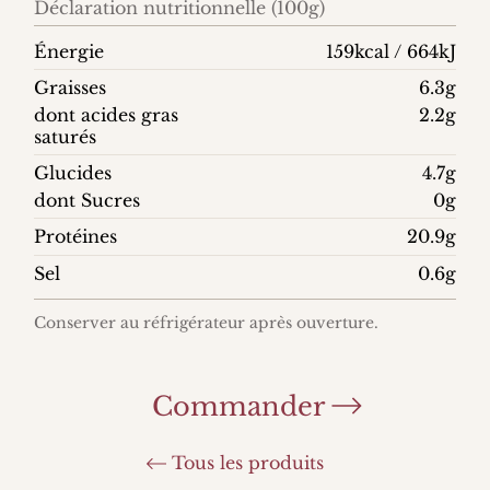
Déclaration nutritionnelle (100g)
Énergie
159kcal / 664kJ
Graisses
6.3g
dont acides gras
2.2g
saturés
Glucides
4.7g
dont Sucres
0g
Protéines
20.9g
Sel
0.6g
Conserver au réfrigérateur après ouverture.
Commander
Tous les produits