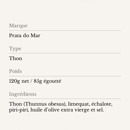
Information
Marque
produit
Prata do Mar
Type
Thon
Poids
120g net / 85g égoutté
Ingrédients
Thon (Thunnus obesus), limequat, échalote,
piri-piri, huile d’olive extra vierge et sel.