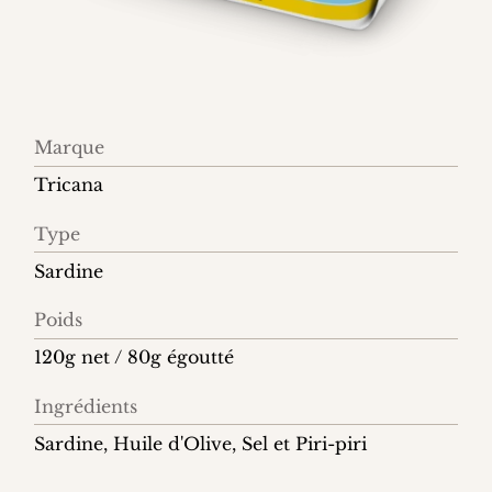
Information
Marque
produit
Tricana
Type
Sardine
Poids
120g net / 80g égoutté
Ingrédients
Sardine, Huile d'Olive, Sel et Piri-piri