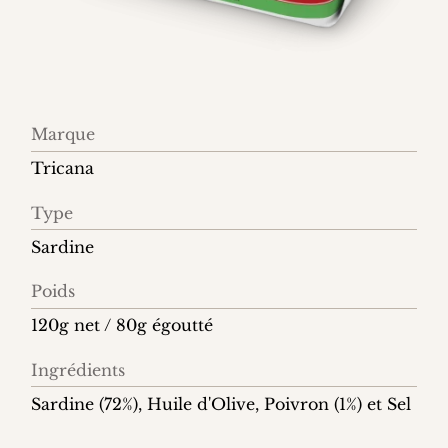
Information
Marque
produit
Tricana
Type
Sardine
Poids
120g net / 80g égoutté
Ingrédients
Sardine (72%), Huile d'Olive, Poivron (1%) et Sel