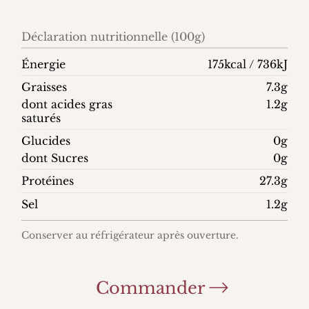
Déclaration nutritionnelle (100g)
Énergie
175kcal / 736kJ
Graisses
7.3g
dont acides gras
1.2g
saturés
Glucides
0g
dont Sucres
0g
Protéines
27.3g
Sel
1.2g
Conserver au réfrigérateur après ouverture.
Commander