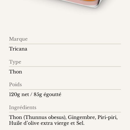
Information
Marque
produit
Tricana
Type
Thon
Poids
120g net / 85g égoutté
Ingrédients
Thon (Thunnus obesus), Gingembre, Piri-piri,
Huile d’olive extra vierge et Sel.