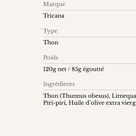
Information
Marque
produit
Tricana
Type
Thon
Poids
120g net / 85g égoutté
Ingrédients
Thon (Thunnus obesus), Limequat
Piri-piri, Huile d’olive extra vierg