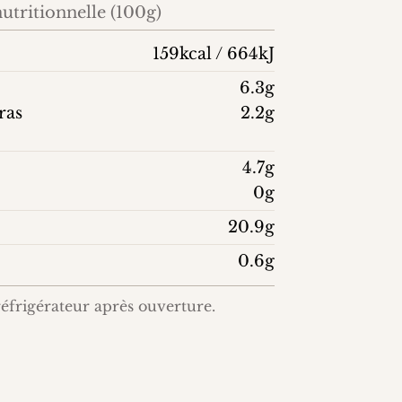
utritionnelle (100g)
159kcal / 664kJ
6.3g
ras
2.2g
4.7g
0g
20.9g
0.6g
éfrigérateur après ouverture.