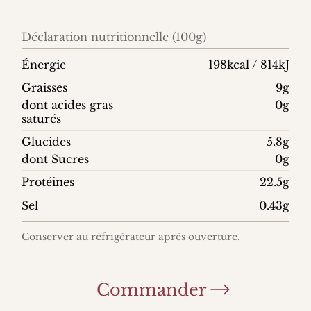
Déclaration nutritionnelle (100g)
Énergie
198kcal / 814kJ
Graisses
9g
dont acides gras
0g
saturés
Glucides
5.8g
dont Sucres
0g
Protéines
22.5g
Sel
0.43g
Conserver au réfrigérateur après ouverture.
Commander