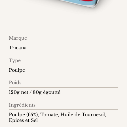
Information
Marque
produit
Tricana
Type
Poulpe
Poids
120g net / 80g égoutté
Ingrédients
Poulpe (65%), Tomate, Huile de Tournesol,
Épices et Sel