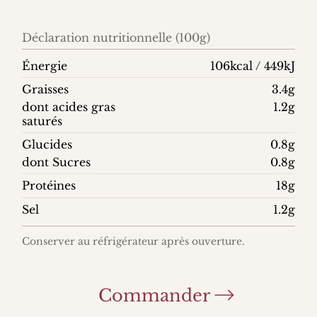
Déclaration nutritionnelle (100g)
Énergie
106kcal / 449kJ
Graisses
3.4g
dont acides gras
1.2g
saturés
Glucides
0.8g
dont Sucres
0.8g
Protéines
18g
Sel
1.2g
Conserver au réfrigérateur après ouverture.
Commander