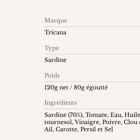
Information
Marque
produit
Tricana
Type
Sardine
Poids
120g net / 80g égoutté
Ingrédients
Sardine (70%), Tomate, Eau, Huil
tournesol, Vinaigre, Poivre, Clou 
Ail, Carotte, Persil et Sel