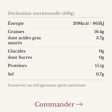
Déclaration nutritionnelle (100g)
Énergie
208kcal / 863kJ
Graisses
16.4g
dont acides gras
3.7g
saturés
Glucides
0g
dont Sucres
0g
Protéines
15.1g
Sel
0.7g
Conserver au réfrigérateur après ouverture.
Commander