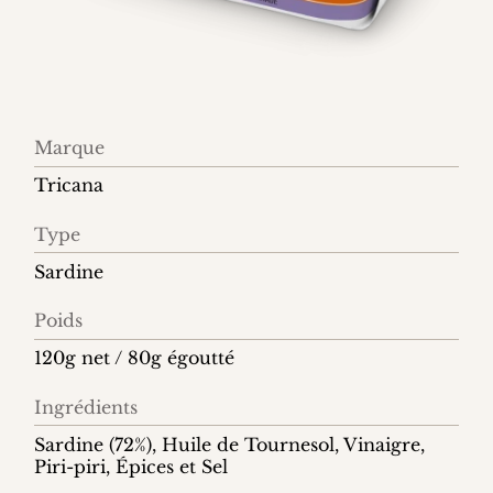
Information
Marque
produit
Tricana
Type
Sardine
Poids
120g net / 80g égoutté
Ingrédients
Sardine (72%), Huile de Tournesol, Vinaigre,
Piri-piri, Épices et Sel