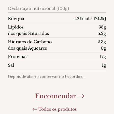
Declaração nutricional (100g)
Energia
421kcal / 1742kJ
Lípidos
38g
dos quais Saturados
6.2g
Hidratos de Carbono
2.3g
dos quais Açucares
0g
Proteínas
17g
Sal
1g
Depois de aberto conservar no frigorífico.
Encomendar
Todos os produtos