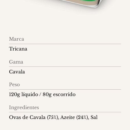
Informações
Marca
do
Tricana
produto
Gama
Cavala
Peso
120g líquido / 80g escorrido
Ingredientes
Ovas de Cavala (75%), Azeite (24%), Sal